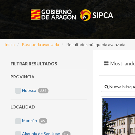
Inicio
Búsqueda avanzada
Resultados búsqueda avanzada
Mostrando 
FILTRAR RESULTADOS
PROVINCIA
Nueva búsqu
Huesca
285
LOCALIDAD
Monzón
69
Almunia de San Juan
37