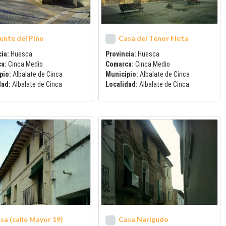
ente del Pino
Casa del Tenor Fleta
ia:
Huesca
Provincia:
Huesca
ca:
Cinca Medio
Comarca:
Cinca Medio
pio:
Albalate de Cinca
Municipio:
Albalate de Cinca
dad:
Albalate de Cinca
Localidad:
Albalate de Cinca
sa (calle Mayor 19)
Casa Narigudo