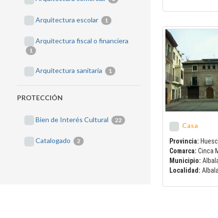
Arquitectura escolar
1
Arquitectura fiscal o financiera
1
Arquitectura sanitaria
1
PROTECCIÓN
Bien de Interés Cultural
22
Casa
Catalogado
Provincia:
Huesc
2
Comarca:
Cinca 
Municipio:
Albal
Localidad:
Albal