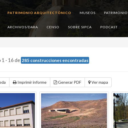
PATRIMONIO ARQUITECTÓNICO
MUSEOS
PATRIMONIO
ARCHIVOS/DARA
CENSO
SOBRE SIPCA
PODCAST
1 - 16 de
285 construcciones encontradas
eda
Imprimir informe
Generar PDF
Ver mapa