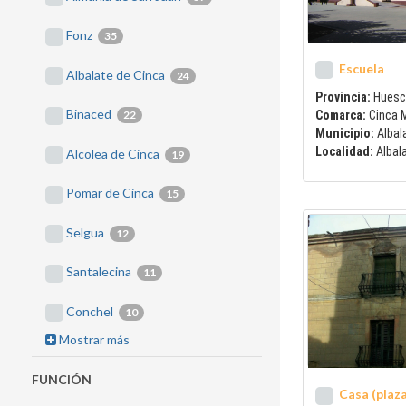
Fonz
35
Escuela
Albalate de Cinca
24
Provincia:
Huesc
Binaced
22
Comarca:
Cinca 
Municipio:
Albal
Localidad:
Albal
Alcolea de Cinca
19
Pomar de Cinca
15
Selgua
12
Santalecina
11
Conchel
10
Mostrar más
FUNCIÓN
Casa (plaza