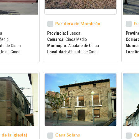
Paridera de Mombrún
Fu
a
Provincia:
Huesca
Provinc
Medio
Comarca:
Cinca Medio
Comar
ate de Cinca
Municipio:
Albalate de Cinca
Munici
ate de Cinca
Localidad:
Albalate de Cinca
Locali
 de la Iglesia)
Casa Solans
Ca