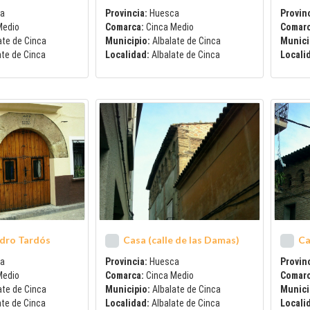
a
Provincia:
Huesca
Provinc
Medio
Comarca:
Cinca Medio
Comar
ate de Cinca
Municipio:
Albalate de Cinca
Munici
ate de Cinca
Localidad:
Albalate de Cinca
Locali
dro Tardós
Casa (calle de las Damas)
Ca
a
Provincia:
Huesca
Provinc
Medio
Comarca:
Cinca Medio
Comar
ate de Cinca
Municipio:
Albalate de Cinca
Munici
ate de Cinca
Localidad:
Albalate de Cinca
Locali