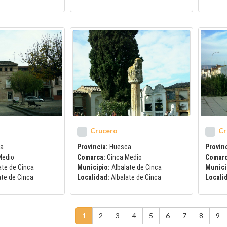
Crucero
Cr
a
Provincia:
Huesca
Provinc
Medio
Comarca:
Cinca Medio
Comar
ate de Cinca
Municipio:
Albalate de Cinca
Munici
ate de Cinca
Localidad:
Albalate de Cinca
Locali
1
2
3
4
5
6
7
8
9