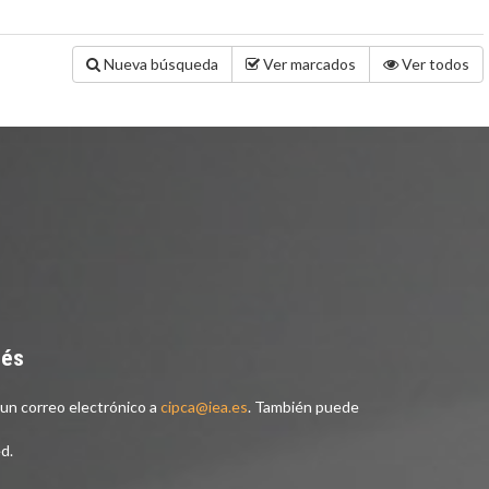
Nueva búsqueda
Ver marcados
Ver todos
nés
un correo electrónico a
cipca@iea.es
. También puede
d.