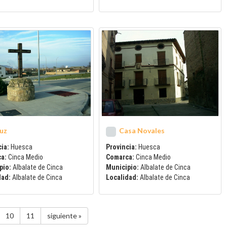
uz
Casa Novales
ia:
Huesca
Provincia:
Huesca
ca:
Cinca Medio
Comarca:
Cinca Medio
pio:
Albalate de Cinca
Municipio:
Albalate de Cinca
dad:
Albalate de Cinca
Localidad:
Albalate de Cinca
10
11
siguiente »