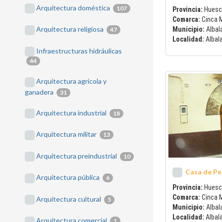
Arquitectura doméstica
107
Provincia:
Huesc
Comarca:
Cinca 
Arquitectura religiosa
Municipio:
Albal
47
Localidad:
Albal
Infraestructuras hidráulicas
44
Arquitectura agrícola y
ganadera
31
Arquitectura industrial
18
Arquitectura militar
13
Arquitectura preindustrial
10
Casa de Pe
Arquitectura pública
6
Provincia:
Huesc
Comarca:
Cinca 
Arquitectura cultural
5
Municipio:
Albal
Localidad:
Albal
Arquitectura comercial
1