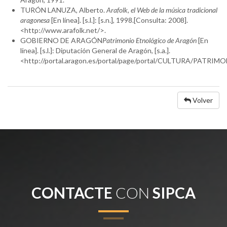
TURÓN LANUZA, Alberto.
Arafolk, el Web de la música tradicional
aragonesa
[En línea]. [s.l.]: [s.n.], 1998.[Consulta: 2008].
<http://www.arafolk.net/>.
GOBIERNO DE ARAGÓN
Patrimonio Etnológico de Aragón
[En
línea]. [s.l.]: Diputación General de Aragón, [s.a.].
<http://portal.aragon.es/portal/page/portal/CULTURA/PATR
Volver
CONTACTE
CON
SIPCA