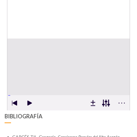
BIBLIOGRAFÍA
GARCÉS TIL, Gregorio.
Cancionero Popular del Alto Aragón
.