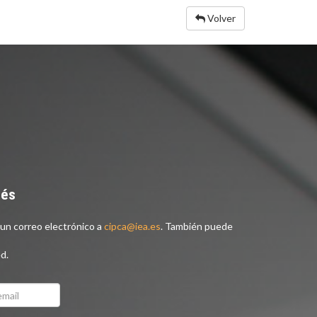
Volver
nés
un correo electrónico a
cipca@iea.es
. También puede
d.