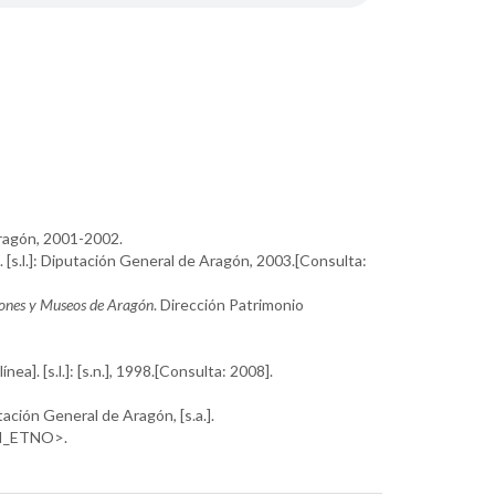
Aragón, 2001-2002.
]. [s.l.]: Diputación General de Aragón, 2003.[Consulta:
ciones y Museos de Aragón
. Dirección Patrimonio
línea]. [s.l.]: [s.n.], 1998.[Consulta: 2008].
putación General de Aragón, [s.a.].
RI_ETNO>.