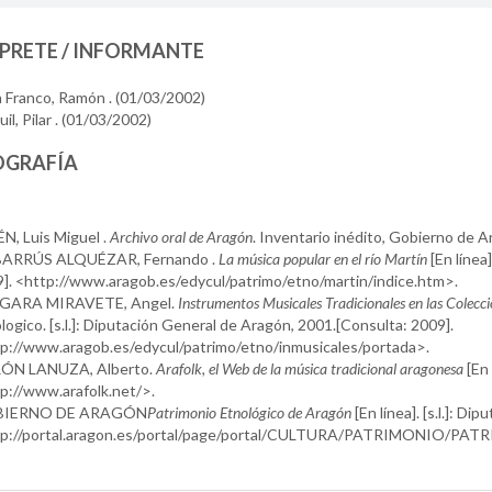
PRETE / INFORMANTE
n Franco, Ramón . (01/03/2002)
il, Pilar . (01/03/2002)
OGRAFÍA
N, Luis Miguel .
Archivo oral de Aragón
. Inventario inédito, Gobierno de 
ARRÚS ALQUÉZAR, Fernando .
La música popular en el río Martín
[En línea
]. <http://www.aragob.es/edycul/patrimo/etno/martin/indice.htm>.
GARA MIRAVETE, Angel.
Instrumentos Musicales Tradicionales en las Colec
logico. [s.l.]: Diputación General de Aragón, 2001.[Consulta: 2009].
p://www.aragob.es/edycul/patrimo/etno/inmusicales/portada>.
ÓN LANUZA, Alberto.
Arafolk, el Web de la música tradicional aragonesa
[En 
p://www.arafolk.net/>.
IERNO DE ARAGÓN
Patrimonio Etnológico de Aragón
[En línea]. [s.l.]: Di
tp://portal.aragon.es/portal/page/portal/CULTURA/PATRIMONIO/PAT