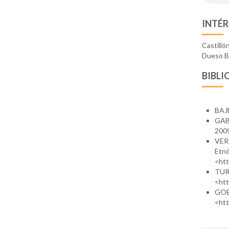
INTÉR
Castilló
Dueso Bu
BIBLI
BAJÉ
GAB
2009
VER
Etnó
<htt
TUR
<htt
GOB
<ht