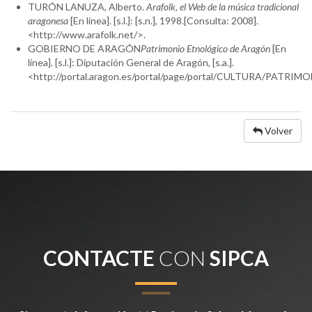
TURÓN LANUZA, Alberto.
Arafolk, el Web de la música tradicional
aragonesa
[En línea]. [s.l.]: [s.n.], 1998.[Consulta: 2008].
<http://www.arafolk.net/>.
GOBIERNO DE ARAGÓN
Patrimonio Etnológico de Aragón
[En
línea]. [s.l.]: Diputación General de Aragón, [s.a.].
<http://portal.aragon.es/portal/page/portal/CULTURA/PATR
Volver
CONTACTE
CON
SIPCA