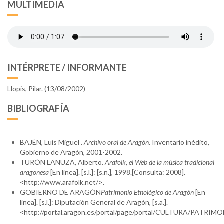
MULTIMEDIA
INTÉRPRETE / INFORMANTE
Llopis, Pilar. (13/08/2002)
BIBLIOGRAFÍA
BAJÉN, Luis Miguel .
Archivo oral de Aragón
. Inventario inédito,
Gobierno de Aragón, 2001-2002.
TURÓN LANUZA, Alberto.
Arafolk, el Web de la música tradicional
aragonesa
[En línea]. [s.l.]: [s.n.], 1998.[Consulta: 2008].
<http://www.arafolk.net/>.
GOBIERNO DE ARAGÓN
Patrimonio Etnológico de Aragón
[En
línea]. [s.l.]: Diputación General de Aragón, [s.a.].
<http://portal.aragon.es/portal/page/portal/CULTURA/PATR