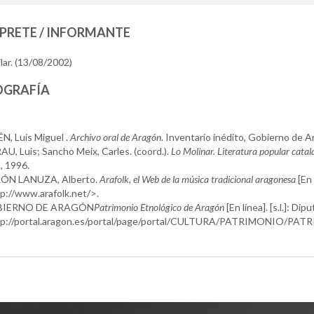
PRETE / INFORMANTE
ilar. (13/08/2002)
OGRAFÍA
N, Luis Miguel .
Archivo oral de Aragón
. Inventario inédito, Gobierno de 
U, Luis; Sancho Meix, Carles. (coord.).
Lo Molinar. Literatura popular cata
], 1996.
ÓN LANUZA, Alberto.
Arafolk, el Web de la música tradicional aragonesa
[En 
p://www.arafolk.net/>.
IERNO DE ARAGÓN
Patrimonio Etnológico de Aragón
[En línea]. [s.l.]: Di
tp://portal.aragon.es/portal/page/portal/CULTURA/PATRIMONIO/PAT