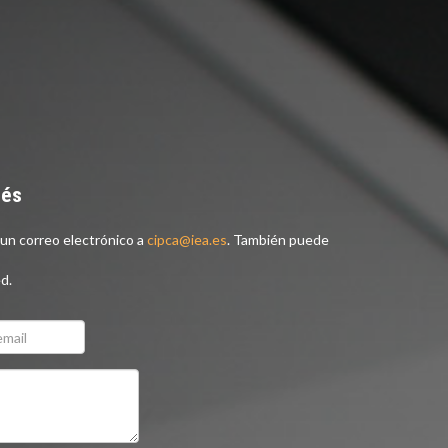
nés
un correo electrónico a
cipca@iea.es
. También puede
d.