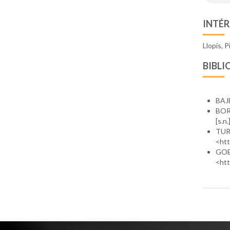
INTÉR
Llopis, P
BIBLI
BAJÉ
BORA
[s.n.
TUR
<htt
GOB
<ht