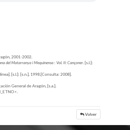
Aragón, 2001-2002.
lana del Matarranya i Mequinensa
:
Vol. II: Cançoner
. [s.l.]:
línea]. [s.l.]: [s.n.], 1998.[Consulta: 2008].
putación General de Aragón, [s.a.].
RI_ETNO>.
Volver