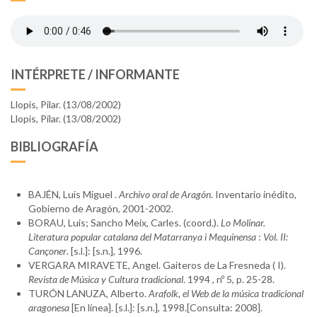
INTÉRPRETE / INFORMANTE
Llopis, Pilar. (13/08/2002)
Llopis, Pilar. (13/08/2002)
BIBLIOGRAFÍA
BAJÉN, Luis Miguel .
Archivo oral de Aragón
. Inventario inédito,
Gobierno de Aragón, 2001-2002.
BORAU, Luis; Sancho Meix, Carles. (coord.).
Lo Molinar.
Literatura popular catalana del Matarranya i Mequinensa
:
Vol. II:
Cançoner
. [s.l.]: [s.n.], 1996.
VERGARA MIRAVETE, Angel. Gaiteros de La Fresneda ( I).
Revista de Música y Cultura tradicional
. 1994 , nº 5, p. 25-28.
TURÓN LANUZA, Alberto.
Arafolk, el Web de la música tradicional
aragonesa
[En línea]. [s.l.]: [s.n.], 1998.[Consulta: 2008].