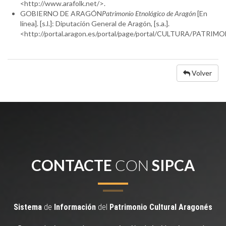
<http://www.arafolk.net/>.
GOBIERNO DE ARAGÓN
Patrimonio Etnológico de Aragón
[En
línea]. [s.l.]: Diputación General de Aragón, [s.a.].
<http://portal.aragon.es/portal/page/portal/CULTURA/PATR
Volver
CONTACTE
CON
SIPCA
Sistema
de
Información
del
Patrimonio
Cultural
Aragonés