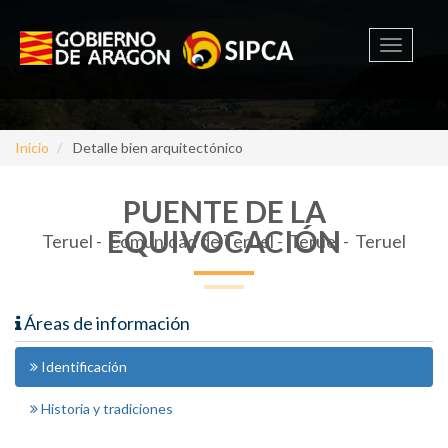
Toggle
navigati
Inicio
Detalle bien arquitectónico
PUENTE DE LA
EQUIVOCACIÓN
Teruel -
Comunidad de Teruel - Teruel - Teruel
Áreas de información
Identificación
Historia y tradiciones