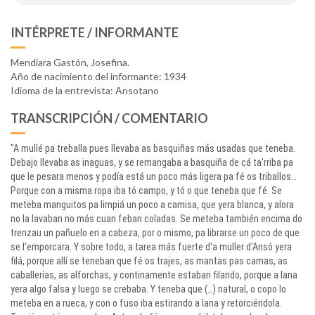
INTÉRPRETE / INFORMANTE
Mendiara Gastón, Josefina.
Año de nacimiento del informante: 1934
Idioma de la entrevista: Ansotano
TRANSCRIPCIÓN / COMENTARIO
"A mullé pa treballa pues llevaba as basquiñas más usadas que teneba.
Debajo llevaba as inaguas, y se remangaba a basquiña de cá ta'rriba pa
que le pesara menos y podía está un poco más ligera pa fé os triballos…
Porque con a misma ropa iba tó campo, y tó o que teneba que fé. Se
meteba manguitos pa limpiá un poco a camisa, que yera blanca, y alora
no la lavaban no más cuan feban coladas. Se meteba también encima do
trenzau un pañuelo en a cabeza, por o mismo, pa librarse un poco de que
se l'emporcara. Y sobre todo, a tarea más fuerte d'a muller d'Ansó yera
filá, porque allí se teneban que fé os trajes, as mantas pas camas, as
caballerías, as alforchas, y continamente estaban filando, porque a lana
yera algo falsa y luego se crebaba. Y teneba que (…) natural, o copo lo
meteba en a rueca, y con o fuso iba estirando a lana y retorciéndola.