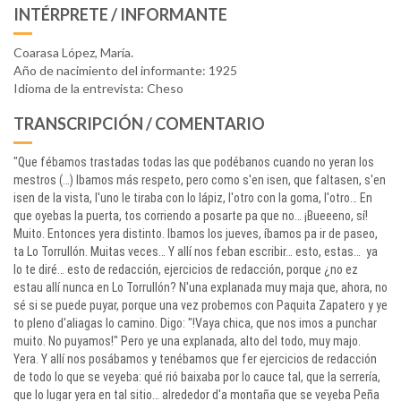
INTÉRPRETE / INFORMANTE
Coarasa López, María.
Año de nacimiento del informante: 1925
Idioma de la entrevista: Cheso
TRANSCRIPCIÓN / COMENTARIO
"Que fébamos trastadas todas las que podébanos cuando no yeran los
mestros (…) Ibamos más respeto, pero como s'en isen, que faltasen, s'en
isen de la vista, l'uno le tiraba con lo lápiz, l'otro con la goma, l'otro… En
que oyebas la puerta, tos corriendo a posarte pa que no… ¡Bueeeno, sí!
Muito. Entonces yera distinto. Ibamos los jueves, íbamos pa ir de paseo,
ta Lo Torrullón. Muitas veces… Y allí nos feban escribir… esto, estas… ya
lo te diré… esto de redacción, ejercicios de redacción, porque ¿no ez
estau allí nunca en Lo Torrullón? N'una explanada muy maja que, ahora, no
sé si se puede puyar, porque una vez probemos con Paquita Zapatero y ye
to pleno d'aliagas lo camino. Digo: "!Vaya chica, que nos imos a punchar
muito. No puyamos!" Pero ye una explanada, alto del todo, muy majo.
Yera. Y allí nos posábamos y tenébamos que fer ejercicios de redacción
de todo lo que se veyeba: qué rió baixaba por lo cauce tal, que la serrería,
que lo lugar yera en tal sitio… alrededor d'a montaña que se veyeba Peña