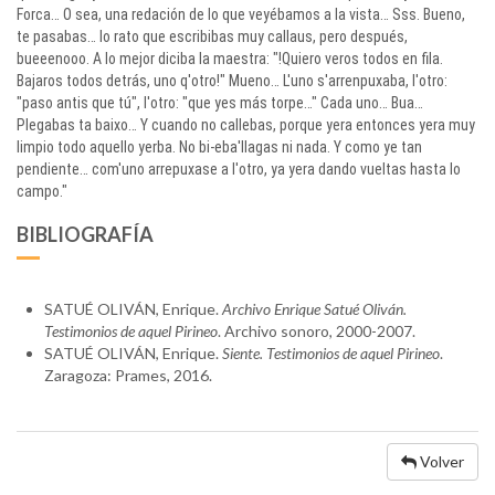
Forca… O sea, una redación de lo que veyébamos a la vista… Sss. Bueno,
te pasabas… lo rato que escribibas muy callaus, pero después,
bueeenooo. A lo mejor diciba la maestra: "!Quiero veros todos en fila.
Bajaros todos detrás, uno q'otro!" Mueno… L'uno s'arrenpuxaba, l'otro:
"paso antis que tú", l'otro: "que yes más torpe…" Cada uno… Bua…
Plegabas ta baixo… Y cuando no callebas, porque yera entonces yera muy
limpio todo aquello yerba. No bi-eba'llagas ni nada. Y como ye tan
pendiente… com'uno arrepuxase a l'otro, ya yera dando vueltas hasta lo
campo."
BIBLIOGRAFÍA
SATUÉ OLIVÁN, Enrique.
Archivo Enrique Satué Oliván.
Testimonios de aquel Pirineo
. Archivo sonoro, 2000-2007.
SATUÉ OLIVÁN, Enrique.
Siente. Testimonios de aquel Pirineo
.
Zaragoza: Prames, 2016.
Volver