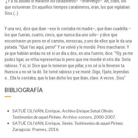
"¿Y a su abuelo lo mataron los carabineros?"
–
intervengo
–. Ah, claro, los
que estuvieran. En aquellos tiempos carabineros, eran, los que vigilaban.
Siss (…)
Y una vez, dice que iban –eso lo contaba mi madre–, que iban cuadrilla –
los que fueran, cuatro, cinco, que nunca iba uno sólo– y dice que
encontraron un perro en el camino, enroscau, y uno de ellos que le da una
patada. "!Qué fas aquí, perro!" Y se volvió y le mordió. Pero marcharon. Y
ya que habían andau no sé si un día u dos, en una fuente, dice: "!Oy, ya me
podez ligar, se m'ha representau lo perro que me mordié el otro día. Sería
rabioso. Y sí, sí. Dice que lo tenieron que pillar, y no sé si lo lleveron ta
Huesca u no sé ta dó. Se torné rabioso y se morié. Digo, fíjate, leyendas
o… Ella lo contaba, que lo ban dicho los que iban, claro. A veces…Siss"
BIBLIOGRAFÍA
SATUÉ OLIVÁN, Enrique.
Archivo Enrique Satué Oliván.
Testimonios de aquel Pirineo
. Archivo sonoro, 2000-2007.
SATUÉ OLIVÁN, Enrique.
Siente. Testimonios de aquel Pirineo
.
Zaragoza: Prames, 2016.