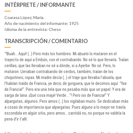
INTÉRPRETE / INFORMANTE
Coarasa López, María.
Año de nacimiento del informante: 1925
Idioma de la entrevista: Cheso
TRANSCRIPCIÓN / COMENTARIO
"!Buah… Aquí! (…) Pero más los hombres. Mi abuelo lo mataron en el
trayecto de aquí a Embún, con el contrabando. No sé lo que llevaría. Traían
cerillas, que las llevaban no sé a dónde, si a Ayerbe. No sé. Pero, lo
mataron. Llevaban contrabando de cerdos, también; traían de los
chiquitines; ropas. Mi madre decía (…) el traje que llevaba l'abuela, que
l'habían traído de Francia, ye decir, de gorguera, que le decimos aquí. "!Ixe
de Francia!". Pero era una tela que no pesaba más que un papel. Y era de
sarga de lana. ¡Qué cosa maja! Verde… "! Pero ixo de Francia!" Y
alpargatas, algunos. Pero amos (…) los vigilaban muito. Se dedicaban más
a cosas de importancia que alpargatas. Pues alguno a lo mejor ne trairía
escondida en algún sitio, pero amos… cantidá no, no porque no valdría la
pena d'ir t'allí.