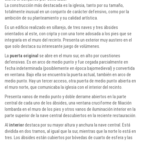
La construcción más destacada es la iglesia, tanto por su tamaño,
totalmente inusual en un conjunto de carácter defensivo, como por la
ambición de su planteamiento y su calidad artística.
Es un edificio realizado en sillarejo, de tres naves y tres ábsides
orientados al este, con cripta y con una torre adosada a los pies que se
integraría en el muro del recinto. Presenta un exterior muy austero en el
que solo destaca su interesante juego de volúmenes.
La
puerta original
se abre en el muro sur, en alto por cuestiones
defensivas. Es en arco de medio punto y fue cegada parcialmente en
fecha indeterminada (posiblemente en época bajomedieval) y convertida
en ventana. Bajo ella se encuentra la puerta actual, también en arco de
medio punto. Hay un tercer acceso, otra puerta de medio punto abierta en
el muro norte, que comunicaba la iglesia con el interior del recinto.
Presenta vanos de medio punto y doble derrame abiertos en la parte
central de cada uno de los ábsides, una ventana cruciforme de filiación
lombarda en el muro de los pies y otros vanos de iluminación interior en la
parte superior de la nave central descubiertos en la reciente restauración.
Al
interior
destaca por su mayor altura y anchura la nave central. Está
dividida en dos tramos, al igual que la sur, mientras que la norte lo está en
tres. Los ábsides están cubiertos por bóvedas de cuarto de esfera y las