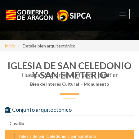
Toggle
navigati
Inicio
Detalle bien arquitectónico
IGLESIA DE SAN CELEDONIO
Y SAN EMETERIO
Huesca -
Sobrarbe - La Fueva - Samitier
Bien de Interés Cultural - Monumento
Conjunto arquitectónico
Castillo
Iglesia de San Celedonio y San Emeterio