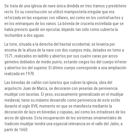
Se trata de una iglesia de nave única dividida en tres tramos y presbiterio
recto. En su construcción se utilizó mampostería irregular que era
reforzada en las esquinas con sillares, así como en los contrafuertes y
en los enmarques de los vanos. La bóveda de crucería estrellada que se
había previsto quedó sin ejecutar, dejando tan sólo como cubierta la
techumbre a dos aguas.
La torre, situada a la derecha del hastial occidental, se levanta por
encima de la altura de la nave con dos cuerpos más, datados en torno a
1571, realizados en ladrillo y abiertos por sus cuatro caras por arcos
gemelos doblados de medio punto, estando ciegos los del cuerpo inferior
y abiertos los del superior. El último cuerpo corresponde a una ampliación
realizada en 1970.
Las bóvedas de cañón con lunetos que cubren la iglesia, obra del
arquitecto Juan de Marca, se decoraron con yeserías de pervivencia
mudéjar con lacerías. El yeso, escasamente generalizado en el mudéjar
medieval, tiene su máximo desarrollo como pervivencia de este estilo
durante el siglo XVII, momento en que se manifiesta mediante la
decoración de lazo en bóvedas y cúpulas, así como los intradoses de los
arcos de iglesias. Esta recuperación de los sistemas ornamentales de
tradición mudéjar tendrá una especial relevancia en el valle del Jalón, a
partir de 1660.