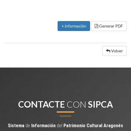
+ información
Generar PDF
Volver
CONTACTE
CON
SIPCA
Sistema
de
Información
del
Patrimonio
Cultural
Aragonés