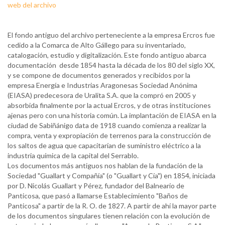
web del archivo
El fondo antiguo del archivo perteneciente a la empresa Ercros fue
cedido a la Comarca de Alto Gállego para su inventariado,
catalogación, estudio y digitalización. Este fondo antiguo abarca
documentación desde 1854 hasta la década de los 80 del siglo XX,
y se compone de documentos generados y recibidos por la
empresa Energía e Industrias Aragonesas Sociedad Anónima
(EIASA) predecesora de Uralita S.A. que la compró en 2005 y
absorbida finalmente por la actual Ercros, y de otras instituciones
ajenas pero con una historia común. La implantación de EIASA en la
ciudad de Sabiñánigo data de 1918 cuando comienza a realizar la
compra, venta y expropiación de terrenos para la construcción de
los saltos de agua que capacitarían de suministro eléctrico a la
industria química de la capital del Serrablo.
Los documentos más antiguos nos hablan de la fundación de la
Sociedad "Guallart y Compañía" (o "Guallart y Cía") en 1854, iniciada
por D. Nicolás Guallart y Pérez, fundador del Balneario de
Panticosa, que pasó a llamarse Establecimiento "Baños de
Panticosa" a partir de la R. O. de 1827. A partir de ahí la mayor parte
de los documentos singulares tienen relación con la evolución de