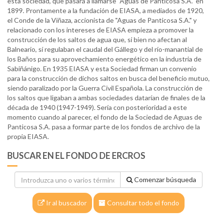
esta sociedad, que pasará a llamarse "Aguas de Panticosa S.A." en
1899. Prontamente a la fundación de EIASA, a mediados de 1920,
el Conde de la Viñaza, accionista de "Aguas de Panticosa S.A." y
relacionado con los intereses de EIASA empieza a promover la
construcción de los saltos de agua que, si bien no afectan al
Balneario, sí regulaban el caudal del Gállego y del río-manantial de
los Baños para su aprovechamiento energético en la industria de
Sabiñánigo. En 1935 EIASA y esta Sociedad firman un convenio
para la construcción de dichos saltos en busca del beneficio mutuo,
siendo paralizado por la Guerra Civil Española. La construcción de
los saltos que ligaban a ambas sociedades datarían de finales de la
década de 1940 (1947-1949). Sería con posterioridad a este
momento cuando al parecer, el fondo de la Sociedad de Aguas de
Panticosa S.A. pasa a formar parte de los fondos de archivo de la
propia EIASA.
BUSCAR EN EL FONDO DE ERCROS
Comenzar búsqueda
Ir al buscador
Consultar todo el fondo