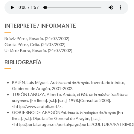
INTÉRPRETE / INFORMANTE
Bráviz Pérez, Rosario. (24/07/2002)
García Pérez, Celia. (24/07/2002)
Ustárriz Borra, Rosario. (24/07/2002)
BIBLIOGRAFÍA
BAJÉN, Luis Miguel .
Archivo oral de Aragón
. Inventario inédito,
Gobierno de Aragón, 2001-2002.
TURÓN LANUZA, Alberto.
Arafolk, el Web de la música tradicional
aragonesa
[En línea]. [s.l.]: [s.n.], 1998.[Consulta: 2008].
<http://www.arafolk.net/>.
GOBIERNO DE ARAGÓN
Patrimonio Etnológico de Aragón
[En
línea]. [s.l.]: Diputación General de Aragón, [s.a.].
<http://portal.aragon.es/portal/page/portal/CULTURA/PATR