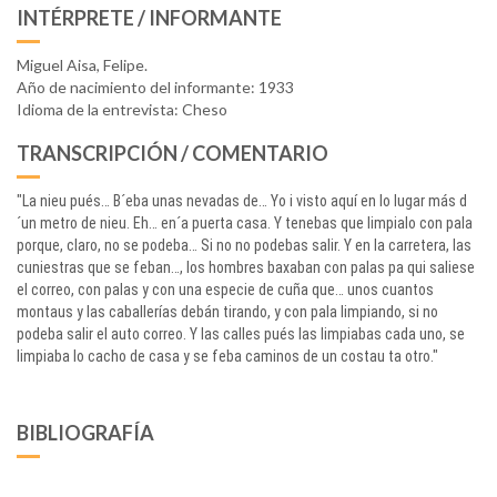
INTÉRPRETE / INFORMANTE
Miguel Aisa, Felipe.
Año de nacimiento del informante: 1933
Idioma de la entrevista: Cheso
TRANSCRIPCIÓN / COMENTARIO
"La nieu pués… B´eba unas nevadas de… Yo i visto aquí en lo lugar más d
´un metro de nieu. Eh… en´a puerta casa. Y tenebas que limpialo con pala
porque, claro, no se podeba… Si no no podebas salir. Y en la carretera, las
cuniestras que se feban…, los hombres baxaban con palas pa qui saliese
el correo, con palas y con una especie de cuña que… unos cuantos
montaus y las caballerías debán tirando, y con pala limpiando, si no
podeba salir el auto correo. Y las calles pués las limpiabas cada uno, se
limpiaba lo cacho de casa y se feba caminos de un costau ta otro."
BIBLIOGRAFÍA