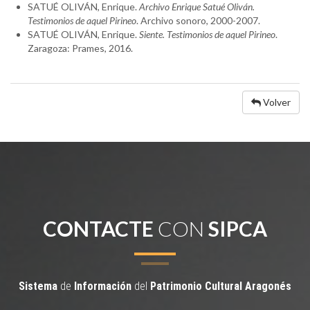
SATUÉ OLIVÁN, Enrique.
Archivo Enrique Satué Oliván.
Testimonios de aquel Pirineo
. Archivo sonoro, 2000-2007.
SATUÉ OLIVÁN, Enrique.
Siente. Testimonios de aquel Pirineo
.
Zaragoza: Prames, 2016.
Volver
CONTACTE
CON
SIPCA
Sistema
de
Información
del
Patrimonio
Cultural
Aragonés