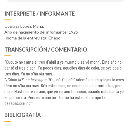
INTÉRPRETE / INFORMANTE
Coarasa López, María.
Año de nacimiento del informante: 1925
Idioma de la entrevista: Cheso
TRANSCRIPCIÓN / COMENTARIO
"Cucuto no canta el tres d'abril u ye muerto u se vé morir". Este año no
canté el tres d'abril. Fa pocos días, aquellos días de calor, se oyé dos o
tres días. Ya no s'ha oiu mas.
"
¿Cómo fa?
" –
intervengo
– "!Cu, cú. Cu, cú!" Además de muy lejos lo oyes.
Pero no s'ha oiu mas. Bi'a estos días, se conoce que barrunta frío, pero
malo. Hasta este verano, que en verano tampoco, cuando más canta ye
en primavera. Pero este año no… Como ha estau el tiempo tan
desapacible, no."
BIBLIOGRAFÍA