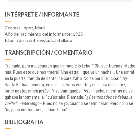
INTÉRPRETE / INFORMANTE
Coarasa López, María.
Año de nacimiento del informante: 1925
Idioma de la entrevista: Castellano
TRANSCRIPCIÓN / COMENTARIO
"Yo nada, pero me acuerdo que mi madre lo feba. "!Oh, que truenos. Madre
mía. Pues esto qué nos traerá!" Una estral –que ye un hacha–. Una estral
en la puerta, metida de canto, de cara t'alto. No sé por qué. Iciba: "!Ay
Santa Bárbara bendita, en el cielo estás escrita y en el ara de la cruz,
pater noster, amén jesús". Y se santiguaba. Pero l'hacha, mientras no se
quitaba la tormenta, allí qu'estaba. Plantada. "
¿Y as tronadas se daban la
vuelta?
" –
intervengo
– Pues no sé yo, cuando se terminaran. Pero no lo sé.
No, pues costumbres, serían. Claro".
BIBLIOGRAFÍA