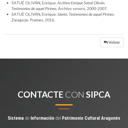
SATUÉ OLIVÁN, Enrique.
Archivo Enrique Satué Oliván.
Testimonios de aquel Pirineo
. Archivo sonoro, 2000-2007.
SATUÉ OLIVÁN, Enrique.
Siente. Testimonios de aquel Pirineo
.
Zaragoza: Prames, 2016.
Volver
CONTACTE
CON
SIPCA
Sistema
de
Información
del
Patrimonio
Cultural
Aragonés