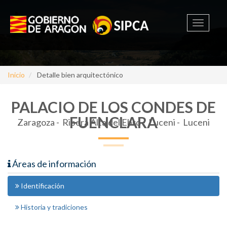
Toggle
navigati
Inicio
Detalle bien arquitectónico
PALACIO DE LOS CONDES DE
FUENCLARA
Zaragoza -
Ribera Alta del Ebro - Luceni - Luceni
Áreas de información
Identificación
Historia y tradiciones