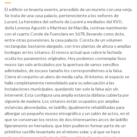
El edificio se levanta exento, precedido de un murete con una verja.
Se trata de una casa palacio, perteneciente a los señores de
Luceni. La heredera del señorío de Luceni a mediados del XVII,
doña Lorenza Agustín y Martínez de Marcilla, contrae matrimonio
con el cuarto Conde de Fuenclara en 1678, llevando como dote,
entre otras posesiones, la casa palacio. Consta de un volumen
rectangular, bastante alargado, con tres plantas de altura y amplias
bodegas en los sótanos. El revoco actual que cubre la fachada
oculta los paramentos originales. Hoy podemos contemplar lisos
muros tan solo articulados por la apertura de vanos sencillos
adintelados, de escaso tamaño los correspondietnes a la falsa.
Cierra el conjunto un alero de media caña. Al interior, el espacio se
halla completamente remodelado para su adecuación a las
instalaciones municipales, quedando tan solo la falsa aún sin
intervenir. Esta configura una amplia estancia diáfana cubierta por
viguería de madera. Los sótanos están ocupados por amplias
estancias abovedadas, en ladrillo, igualmente rehabilitadas para
albergar un pequeño museo etnográfico y un salón de actos, en el
que se conservan los restos de dos interesantes arcos de ladrillo
ligeramente en herradura, que bien pudieron formar parte de un
primitivo castillo levantado en el mismo solar, y al que se hace