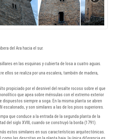
era del Ara hacia el sur.
llares en las esquinas y cubierta de losa a cuatro aguas.
e ellos se realiza por una escalera, también de madera,
lto propiciado por el desnivel del resalte rocoso sobre el que
 monolítico que apea sobre ménsulas con el extremo exterior
ue dispuestos siempre a soga. En la misma planta se abren
l escalonado, y son similares a las de los pisos superiores.
rampa que conduce a la entrada de la segunda planta de la
ad del siglo XVIII, cuando se construyó la borda (1791).
ás estos similares en sus características arquitectónicas.
 como las descritas en la planta baja; la única diferencia es