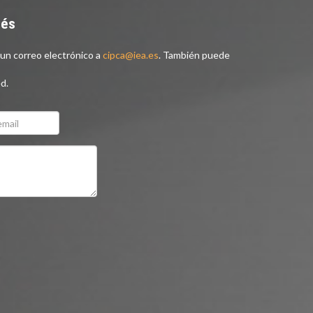
nés
un correo electrónico a
cipca@iea.es
. También puede
d.