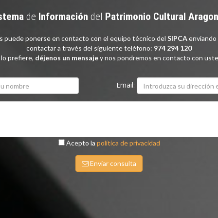
O MANUEL ORTÍN
stema
de
Información
del
Patrimonio
Cultural
Arago
VECINO DE ZARAGOZA.
as puede ponerse en contacto con el equipo técnico del
SIPCA
enviando 
AD POR RESOLUCIÓN
contactar a través del siguiente teléfono:
974 294 120
STRO DE INDUSTRIA,
 lo prefiere,
déjenos un mensaje
y nos pondremos en contacto con uste
75. TORRE DE LAS ARCAS
Email:
Acepto la
política de privacidad
Enviar consulta