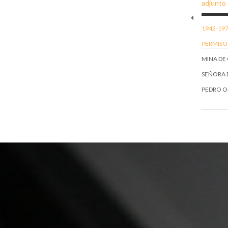
1942-197
PERMISO
MINA DE
SEÑORA D
PEDRO O
HERRERO
LAS ARCA
TRANSMI
FAVOR D
ESCRIBA
DE MADR
RICARDO
SECRETAR
CASTEL D