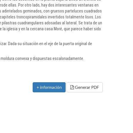
desde ellas. Por otro lado, hay dos interesantes ventanas en
nos adintelados geminados, con gruesos parteluces cuadrados
apiteles troncopiramidales invertidos totalmente lisos. Los
pilastras cuadrangulares adosadas al lateral. Se trata de un
 de la iglesia y en la cercana casa Moré, que parece haber sido
zar. Dada su situación en el eje de la puerta original de
con moldura convexa y dispuestas escalonadamente.
+ información
Generar PDF