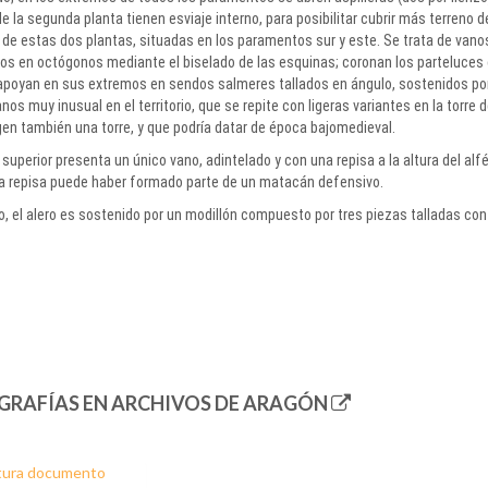
e la segunda planta tienen esviaje interno, para posibilitar cubrir más terreno 
de estas dos plantas, situadas en los paramentos sur y este. Se trata de va
os en octógonos mediante el biselado de las esquinas; coronan los parteluces c
apoyan en sus extremos en sendos salmeres tallados en ángulo, sostenidos por 
anos muy inusual en el territorio, que se repite con ligeras variantes en la torre
gen también una torre, y que podría datar de época bajomedieval.
 superior presenta un único vano, adintelado y con una repisa a la altura del alféi
la repisa puede haber formado parte de un matacán defensivo.
o, el alero es sostenido por un modillón compuesto por tres piezas talladas 
GRAFÍAS EN ARCHIVOS DE ARAGÓN