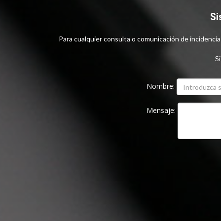
DE PEDR
Si
MILIÁN, 
Para cualquier consulta o comunicación de incidenci
CADUCID
DEL MINI
Si
20/06/19
Nombre:
Mensaje: