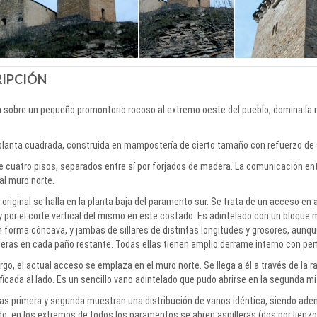
RIPCIÓN
sobre un pequeño promontorio rocoso al extremo oeste del pueblo, domina la rib
planta cuadrada, construida en mampostería de cierto tamaño con refuerzo de si
 cuatro pisos, separados entre sí por forjados de madera. La comunicación entr
l muro norte.
 original se halla en la planta baja del paramento sur. Se trata de un acceso en a
 por el corte vertical del mismo en este costado. Es adintelado con un bloque
n forma cóncava, y jambas de sillares de distintas longitudes y grosores, aunq
leras en cada paño restante. Todas ellas tienen amplio derrame interno con perfi
go, el actual acceso se emplaza en el muro norte. Se llega a él a través de la 
ficada al lado. Es un sencillo vano adintelado que pudo abrirse en la segunda mit
as primera y segunda muestran una distribución de vanos idéntica, siendo adem
do, en los extremos de todos los paramentos se abren aspilleras (dos por lienzo)