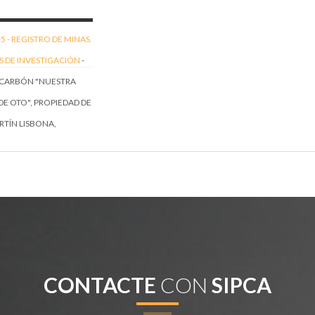
5 -
REGISTRO DE MINAS.
S DE INVESTIGACIÓN
-
 CARBÓN "NUESTRA
E OTO", PROPIEDAD DE
RTÍN LISBONA,
 Y VECINO DE TORRE
S. DESDE 1946
SIÓN DE DERECHOS A
E MAXIMILIANO
NO ESCRIBANO, VECINO
ID, REPRESENTADO POR
 MORTE SANZ,
CONTACTE
CON
SIPCA
IO Y VECINO DE
E CABRA. DESDE 1948