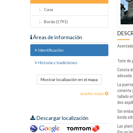
Casa
Borda (1791)
DESC
Áreas de información
Asentada 
Identificación
Torre de 
Historia y tradiciones
Consta de
adosada a
Mostrar localización en el mapa
La puerta
cimenta y
ampliar mapa
tallado e
dos aspil
Sin embar
Descargar localización
borda edi
Las plant
Por un la