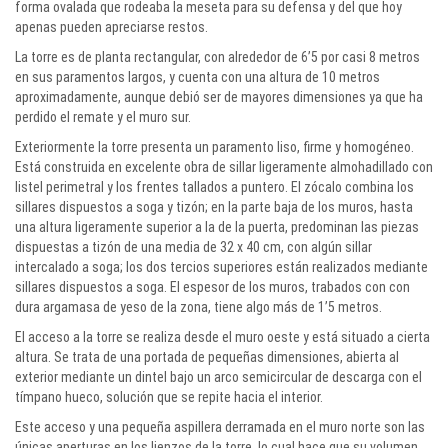
forma ovalada que rodeaba la meseta para su defensa y del que hoy
apenas pueden apreciarse restos.
La torre es de planta rectangular, con alrededor de 6’5 por casi 8 metros
en sus paramentos largos, y cuenta con una altura de 10 metros
aproximadamente, aunque debió ser de mayores dimensiones ya que ha
perdido el remate y el muro sur.
Exteriormente la torre presenta un paramento liso, firme y homogéneo.
Está construida en excelente obra de sillar ligeramente almohadillado con
listel perimetral y los frentes tallados a puntero. El zócalo combina los
sillares dispuestos a soga y tizón; en la parte baja de los muros, hasta
una altura ligeramente superior a la de la puerta, predominan las piezas
dispuestas a tizón de una media de 32 x 40 cm, con algún sillar
intercalado a soga; los dos tercios superiores están realizados mediante
sillares dispuestos a soga. El espesor de los muros, trabados con
con
dura argamasa de yeso de la zona, tiene
algo más de 1’5 metros.
El acceso a la torre se realiza desde el muro oeste y está situado a cierta
altura. Se trata de una portada de pequeñas dimensiones, abierta al
exterior mediante un dintel bajo un arco semicircular de descarga con el
tímpano hueco, solución que se repite hacia el interior.
Este acceso y una pequeña aspillera derramada en el muro norte son las
únicas aperturas en los lienzos de la torre, lo cual hace que su volumen