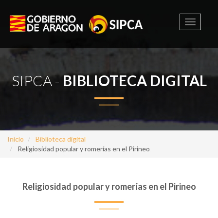
Toggle
navigati
SIPCA -
BIBLIOTECA DIGITAL
Inicio
Biblioteca digital
Religiosidad popular y romerías en el Pirineo
Religiosidad popular y romerías en el Pirineo