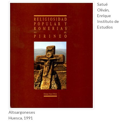
Satué
Oliván,
Enrique
Instituto de
Estudios
Altoargoneses
Huesca, 1991