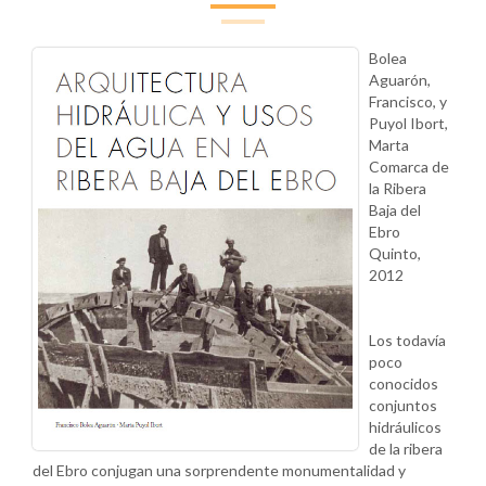
Bolea
Aguarón,
Francisco, y
Puyol Ibort,
Marta
Comarca de
la Ribera
Baja del
Ebro
Quinto,
2012
Los todavía
poco
conocidos
conjuntos
hidráulicos
de la ribera
del Ebro conjugan una sorprendente monumentalidad y