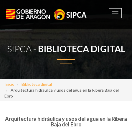
Toggle
navigati
SIPCA -
BIBLIOTECA DIGITAL
Inicio
Biblioteca digital
Arquitectura hidráulica y usos del agua en la Ribera Baja del
Ebro
Arquitectura hidráulica y usos del agua en la Ribera
Baja del Ebro