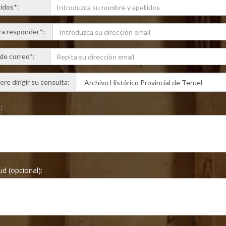
lidos*:
ra responder*:
 de correo*:
re dirigir su consulta:
*:
ud (opcional):