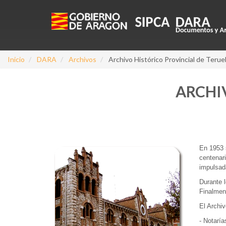
Inicio
DARA
Archivos
Archivo Histórico Provincial de Terue
ARCHI
En 1953 s
centenari
impulsada
Durante 
Finalment
El Archi
- Notaría