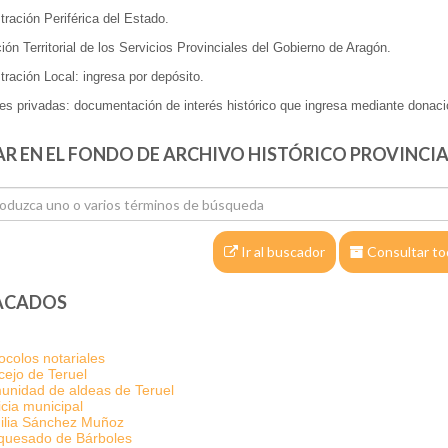
tración Periférica del Estado.
ión Territorial de los Servicios Provinciales del Gobierno de Aragón.
tración Local: ingresa por depósito.
des privadas: documentación de interés histórico que ingresa mediante donaci
R EN EL FONDO DE ARCHIVO HISTÓRICO PROVINCIA
Ir al buscador
Consultar to
ACADOS
ocolos notariales
ejo de Teruel
nidad de aldeas de Teruel
icia municipal
ilia Sánchez Muñoz
quesado de Bárboles