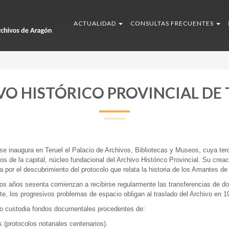
ACTUALIDAD
CONSULTAS FRECUENTES
l
VO HISTÓRICO PROVINCIAL DE 
e inaugura en Teruel el Palacio de Archivos, Bibliotecas y Museos, cuya terc
os de la capital, núcleo fundacional del Archivo Histórico Provincial. Su crea
 por el descubrimiento del protocolo que relata la historia de los Amantes de 
los años sesenta comienzan a recibirse regularmente las transferencias de d
e, los progresivos problemas de espacio obligan al traslado del Archivo en 
vo custodia fondos documentales procedentes de:
s (protocolos notariales centenarios).