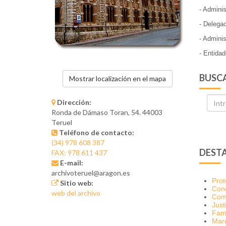
- Adminis
- Delegac
- Adminis
- Entida
BUSCA
Mostrar localización en el mapa
Dirección:
Ronda de Dámaso Toran, 54. 44003
Teruel
Teléfono de contacto:
(34) 978 608 387
DEST
FAX: 978 611 437
E-mail:
archivoteruel@aragon.es
Prot
Sitio web:
Conc
web del archivo
Comu
Just
Fam
Mar