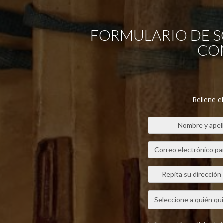
FORMULARIO DE S
CON
Rellene e
Nombre y apel
Correo electrónico pa
Repita su dirección
Seleccione a quién quie