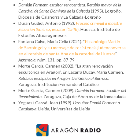
Damián Forment, escultor renacentista. Retablo mayor de la
Catedral de Santo Domingo de la Calzada
(1995). Logroño,
Diócesis de Calahorra y La Calzada-Logroño
Durán Gudiol, Antonio (1992).
Proceso criminal a maestre
Sebastián Ximénez, escultor (1548)
. Huesca, Instituto de
Estudios Altoaragoneses
Fontana Calvo, María Celia (2021). “
El canónigo Martín
de Santángel y su mensaje de resistencia judeoconversa
en el retablo de santa Ana de la catedral de Huesca
”.
Argensola
, núm. 131, pp. 37-79
Morte García, Carmen (2002). “La gran renovación
escultórica en Aragón”. En Lacarra Ducay, María Carmen.
Retablos esculpidos en Aragón. Del Gótico al Barroco
.
Zaragoza, Institución Fernando el Católico
Morte García, Carmen (2009).
Damián Forment. Escultor del
Renacimiento
. Zaragoza, Caja de Ahorros de la Inmaculada
Yeguas i Gassó. Joan (1999).
L’escultor Damià Forment a
Catalunya
. Lleida, Universitat de Lleida